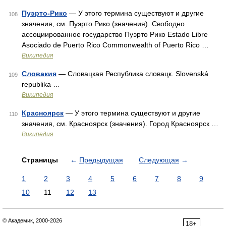
Пуэрто-Рико
— У этого термина существуют и другие
108
значения, см. Пуэрто Рико (значения). Свободно
ассоциированное государство Пуэрто Рико Estado Libre
Asociado de Puerto Rico Commonwealth of Puerto Rico …
Википедия
Словакия
— Словацкая Республика словацк. Slovenská
109
republika …
Википедия
Красноярск
— У этого термина существуют и другие
110
значения, см. Красноярск (значения). Город Красноярск …
Википедия
Страницы
←
Предыдущая
Следующая
→
1
2
3
4
5
6
7
8
9
10
11
12
13
© Академик, 2000-2026
18+