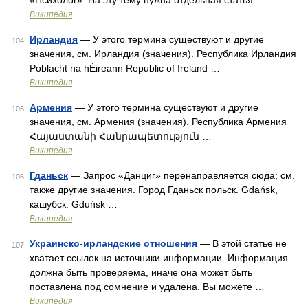
«Психолог». На эту тему нужна отдельная статья …
Википедия
Ирландия
— У этого термина существуют и другие
104
значения, см. Ирландия (значения). Республика Ирландия
Poblacht na hÉireann Republic of Ireland …
Википедия
Армения
— У этого термина существуют и другие
105
значения, см. Армения (значения). Республика Армения
Հայաստանի Հանրապետություն …
Википедия
Гданьск
— Запрос «Данциг» перенаправляется сюда; см.
106
также другие значения. Город Гданьск польск. Gdańsk,
кашубск. Gduńsk …
Википедия
Украинско-ирландские отношения
— В этой статье не
107
хватает ссылок на источники информации. Информация
должна быть проверяема, иначе она может быть
поставлена под сомнение и удалена. Вы можете …
Википедия